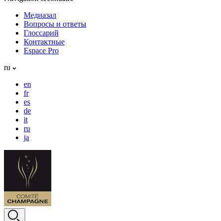
Медиазал
Вопросы и ответы
Глоссарий
Контактные
Espace Pro
ru
en
fr
es
de
it
ru
ja