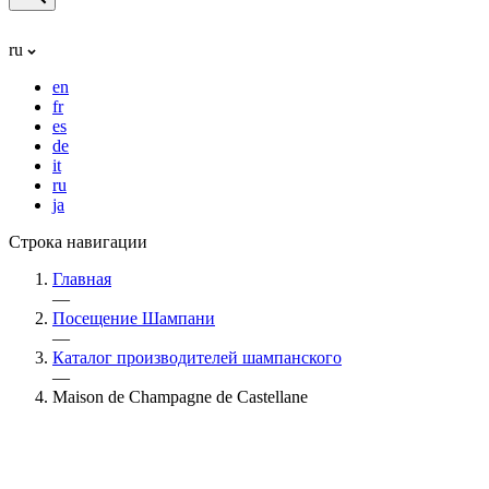
ru
en
fr
es
de
it
ru
ja
Строка навигации
Главная
—
Посещение Шампани
—
Каталог производителей шампанского
—
Maison de Champagne de Castellane