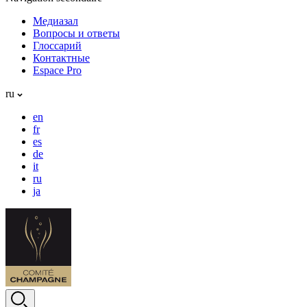
Медиазал
Вопросы и ответы
Глоссарий
Контактные
Espace Pro
ru
en
fr
es
de
it
ru
ja