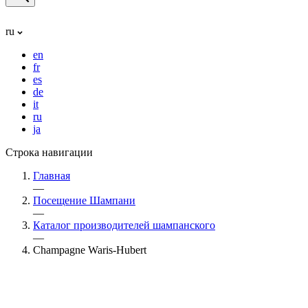
ru
en
fr
es
de
it
ru
ja
Строка навигации
Главная
—
Посещение Шампани
—
Каталог производителей шампанского
—
Champagne Waris-Hubert