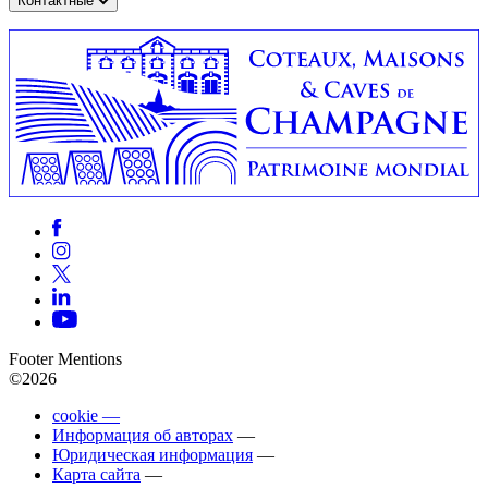
Контактные
Footer Mentions
©2026
cookie —
Информация об авторах
—
Юридическая информация
—
Карта сайта
—