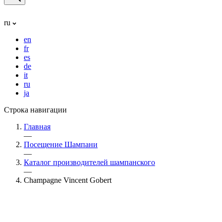
ru
en
fr
es
de
it
ru
ja
Строка навигации
Главная
—
Посещение Шампани
—
Каталог производителей шампанского
—
Champagne Vincent Gobert