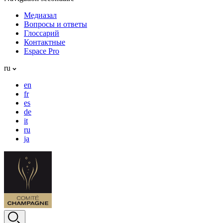
Медиазал
Вопросы и ответы
Глоссарий
Контактные
Espace Pro
ru
en
fr
es
de
it
ru
ja