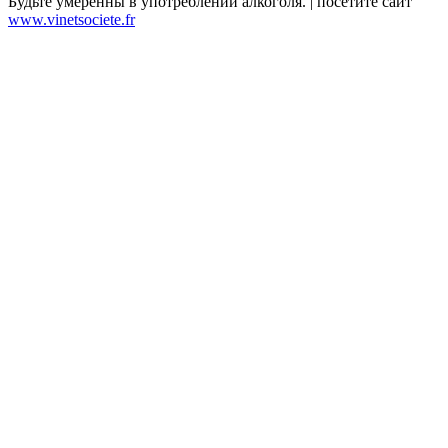
Будьте умеренны в употреблении алкоголя. | посетите сайт
www.vinetsociete.fr