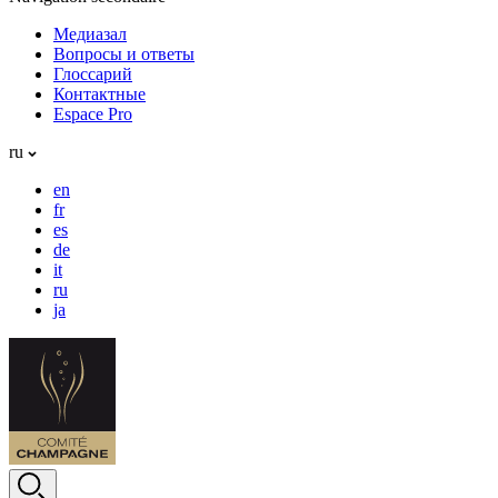
Медиазал
Вопросы и ответы
Глоссарий
Контактные
Espace Pro
ru
en
fr
es
de
it
ru
ja