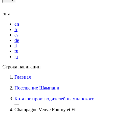
ru
en
fr
es
de
it
ru
ja
Строка навигации
Главная
—
Посещение Шампани
—
Каталог производителей шампанского
—
Champagne Veuve Fourny et Fils