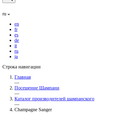
ru
en
fr
es
de
it
ru
ja
Строка навигации
Главная
—
Посещение Шампани
—
Каталог производителей шампанского
—
Champagne Sanger