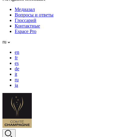
Медиазал
Вопросы и ответы
Глоссарий
Контактные
Espace Pro
ru
en
fr
es
de
it
ru
ja