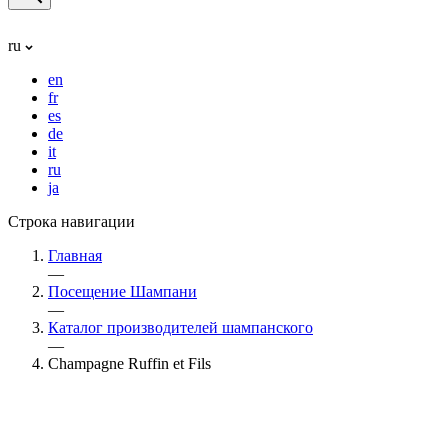
ru
en
fr
es
de
it
ru
ja
Строка навигации
Главная
—
Посещение Шампани
—
Каталог производителей шампанского
—
Champagne Ruffin et Fils