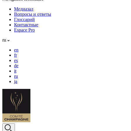
Медиазал
Вопросы и ответы
Глоссарий
Контактные
Espace Pro
ru
en
fr
es
de
it
ru
ja