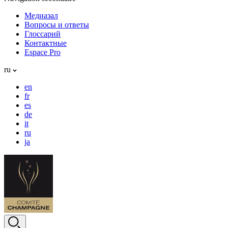
Медиазал
Вопросы и ответы
Глоссарий
Контактные
Espace Pro
ru
en
fr
es
de
it
ru
ja