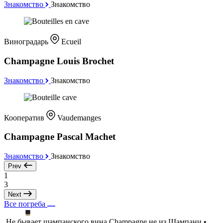
Знакомство
Знакомство
Виноградарь
Ecueil
Champagne Louis Brochet
Знакомство
Знакомство
Кооператив
Vaudemanges
Champagne Pascal Machet
Знакомство
Знакомство
Prev
1
3
Next
Все погреба
Не бывает шампанского вина Champagne не из Шампани •