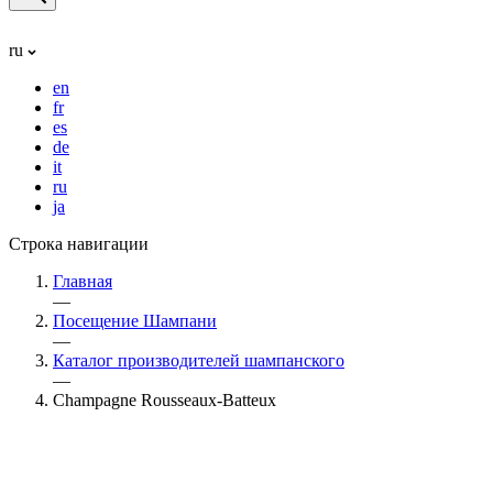
ru
en
fr
es
de
it
ru
ja
Строка навигации
Главная
—
Посещение Шампани
—
Каталог производителей шампанского
—
Champagne Rousseaux-Batteux