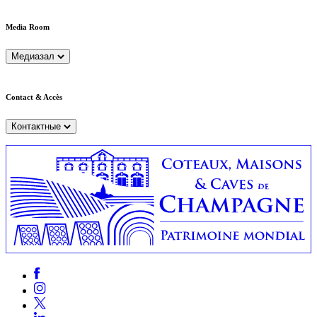
Media Room
Медиазал
Contact & Accès
Контактные