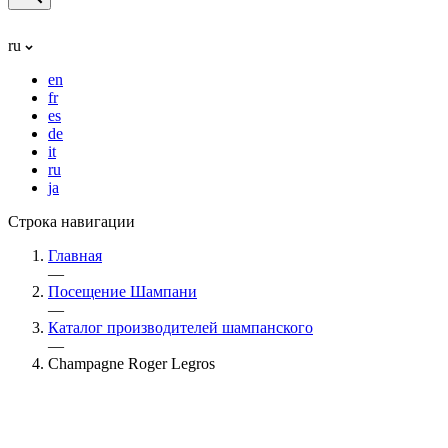
ru
en
fr
es
de
it
ru
ja
Строка навигации
Главная
—
Посещение Шампани
—
Каталог производителей шампанского
—
Champagne Roger Legros