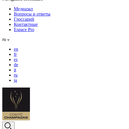
Медиазал
Вопросы и ответы
Глоссарий
Контактные
Espace Pro
ru
en
fr
es
de
it
ru
ja