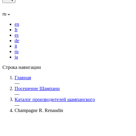
ru
en
fr
es
de
it
ru
ja
Строка навигации
Главная
—
Посещение Шампани
—
Каталог производителей шампанского
—
Champagne R. Renaudin