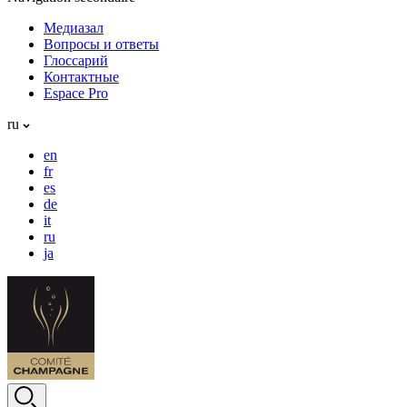
Медиазал
Вопросы и ответы
Глоссарий
Контактные
Espace Pro
ru
en
fr
es
de
it
ru
ja