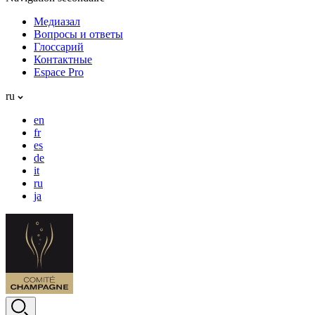
Медиазал
Вопросы и ответы
Глоссарий
Контактные
Espace Pro
ru
en
fr
es
de
it
ru
ja