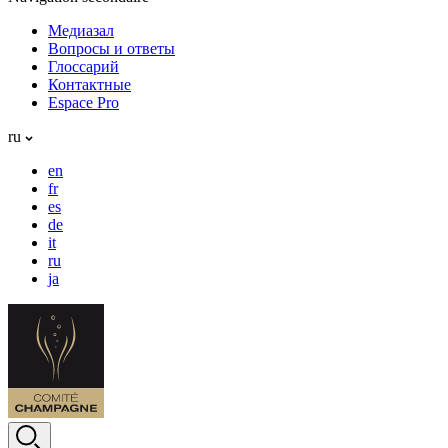
Медиазал
Вопросы и ответы
Глоссарий
Контактные
Espace Pro
ru
en
fr
es
de
it
ru
ja