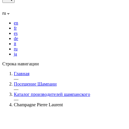
ru
en
fr
es
de
it
ru
ja
Строка навигации
Главная
—
Посещение Шампани
—
Каталог производителей шампанского
—
Champagne Pierre Laurent