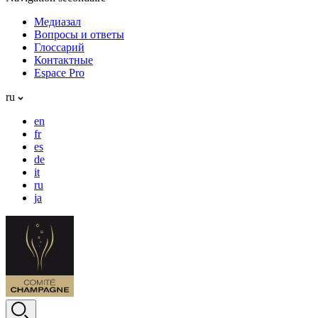
Медиазал
Вопросы и ответы
Глоссарий
Контактные
Espace Pro
ru
en
fr
es
de
it
ru
ja