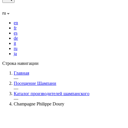
ru
en
fr
es
de
it
ru
ja
Строка навигации
Главная
—
Посещение Шампани
—
Каталог производителей шампанского
—
Champagne Philippe Doury