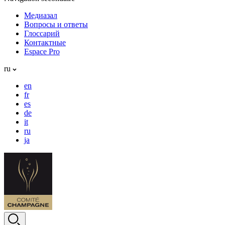
Медиазал
Вопросы и ответы
Глоссарий
Контактные
Espace Pro
ru
en
fr
es
de
it
ru
ja