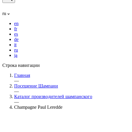
ru
en
fr
es
de
it
ru
ja
Строка навигации
Главная
—
Посещение Шампани
—
Каталог производителей шампанского
—
Champagne Paul Leredde