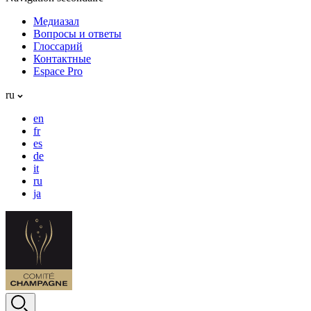
Медиазал
Вопросы и ответы
Глоссарий
Контактные
Espace Pro
ru
en
fr
es
de
it
ru
ja