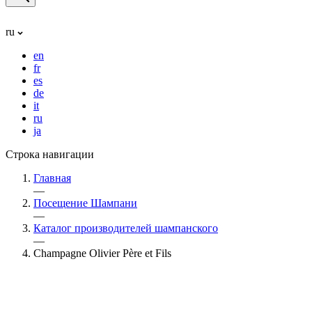
ru
en
fr
es
de
it
ru
ja
Строка навигации
Главная
—
Посещение Шампани
—
Каталог производителей шампанского
—
Champagne Olivier Père et Fils