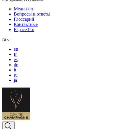
Медиазал
Вопросы и ответы
Глоссарий
Контактные
Espace Pro
ru
en
fr
es
de
it
ru
ja