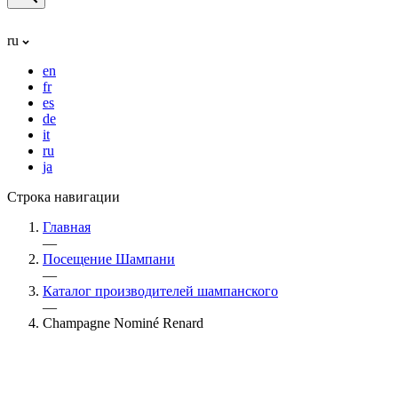
ru
en
fr
es
de
it
ru
ja
Строка навигации
Главная
—
Посещение Шампани
—
Каталог производителей шампанского
—
Champagne Nominé Renard