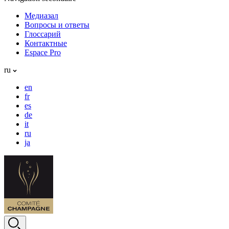
Медиазал
Вопросы и ответы
Глоссарий
Контактные
Espace Pro
ru
en
fr
es
de
it
ru
ja