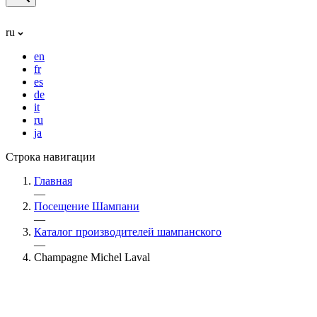
ru
en
fr
es
de
it
ru
ja
Строка навигации
Главная
—
Посещение Шампани
—
Каталог производителей шампанского
—
Champagne Michel Laval