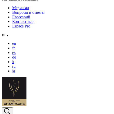
Медиазал
Вопросы и ответы
Глоссарий
Контактные
Espace Pro
ru
en
fr
es
de
it
ru
ja