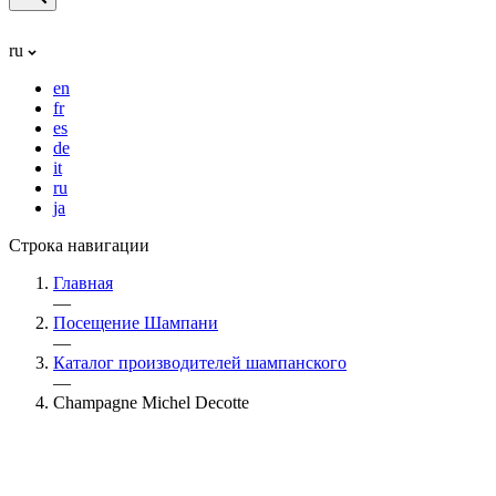
ru
en
fr
es
de
it
ru
ja
Строка навигации
Главная
—
Посещение Шампани
—
Каталог производителей шампанского
—
Champagne Michel Decotte