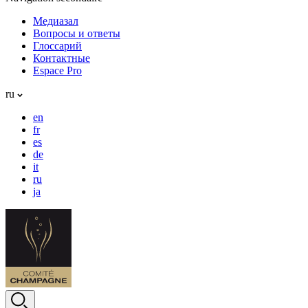
Медиазал
Вопросы и ответы
Глоссарий
Контактные
Espace Pro
ru
en
fr
es
de
it
ru
ja