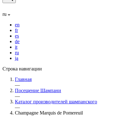
ru
en
fr
es
de
it
ru
ja
Строка навигации
Главная
—
Посещение Шампани
—
Каталог производителей шампанского
—
Champagne Marquis de Pomereuil