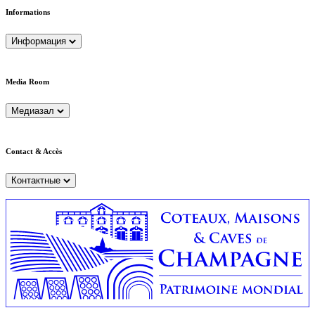
Informations
Информация
Media Room
Медиазал
Contact & Accès
Контактные