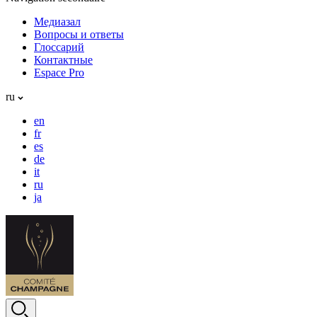
Медиазал
Вопросы и ответы
Глоссарий
Контактные
Espace Pro
ru
en
fr
es
de
it
ru
ja