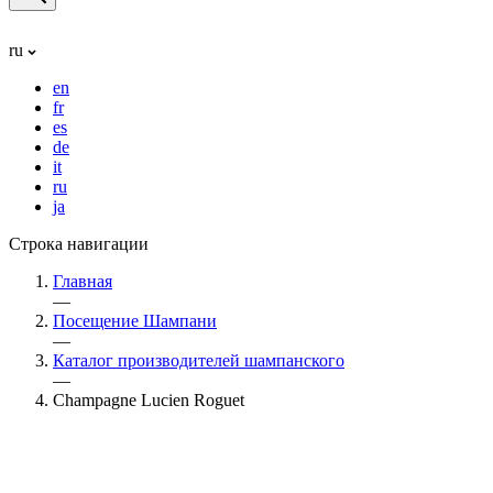
ru
en
fr
es
de
it
ru
ja
Строка навигации
Главная
—
Посещение Шампани
—
Каталог производителей шампанского
—
Champagne Lucien Roguet