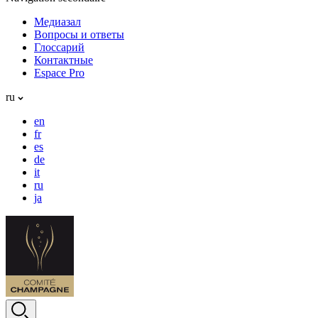
Медиазал
Вопросы и ответы
Глоссарий
Контактные
Espace Pro
ru
en
fr
es
de
it
ru
ja