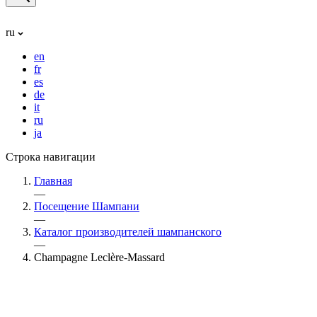
ru
en
fr
es
de
it
ru
ja
Строка навигации
Главная
—
Посещение Шампани
—
Каталог производителей шампанского
—
Champagne Leclère-Massard