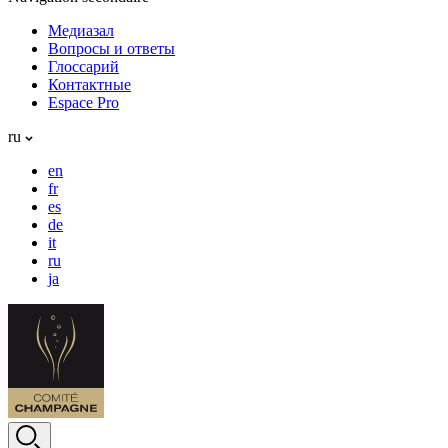
Медиазал
Вопросы и ответы
Глоссарий
Контактные
Espace Pro
ru
en
fr
es
de
it
ru
ja