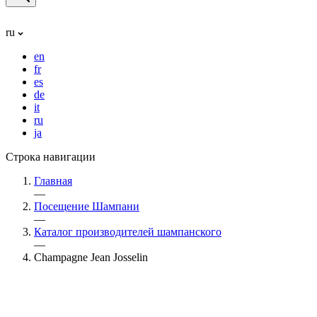
ru
en
fr
es
de
it
ru
ja
Строка навигации
Главная
—
Посещение Шампани
—
Каталог производителей шампанского
—
Champagne Jean Josselin