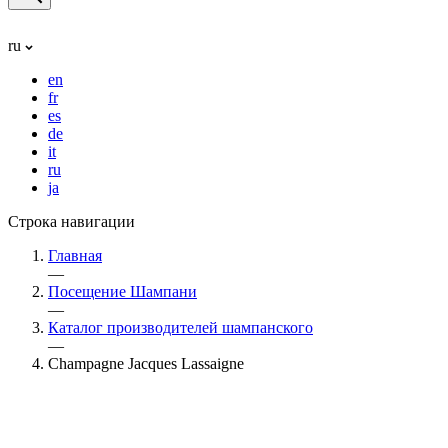
ru
en
fr
es
de
it
ru
ja
Строка навигации
Главная
—
Посещение Шампани
—
Каталог производителей шампанского
—
Champagne Jacques Lassaigne