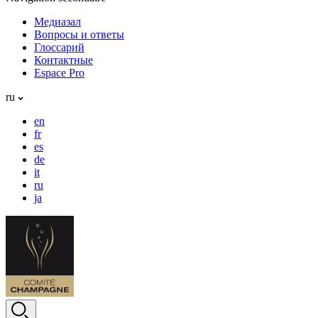
Медиазал
Вопросы и ответы
Глоссарий
Контактные
Espace Pro
ru
en
fr
es
de
it
ru
ja