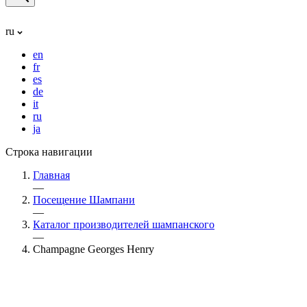
ru
en
fr
es
de
it
ru
ja
Строка навигации
Главная
—
Посещение Шампани
—
Каталог производителей шампанского
—
Champagne Georges Henry