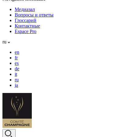
Медиазал
Вопросы и ответы
Глоссарий
Контактные
Espace Pro
ru
en
fr
es
de
it
ru
ja