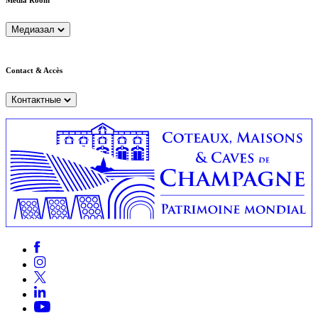
Медиазал
Contact & Accès
Контактные