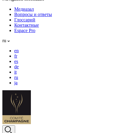
Медиазал
Вопросы и ответы
Глоссарий
Контактные
Espace Pro
ru
en
fr
es
de
it
ru
ja