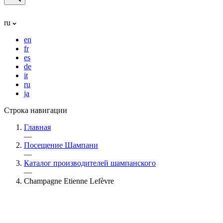
ru
en
fr
es
de
it
ru
ja
Строка навигации
Главная
—
Посещение Шампани
—
Каталог производителей шампанского
—
Champagne Etienne Lefèvre