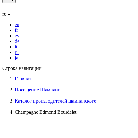
ru
en
fr
es
de
it
ru
ja
Строка навигации
Главная
—
Посещение Шампани
—
Каталог производителей шампанского
—
Champagne Edmond Bourdelat