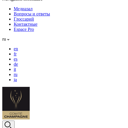
Медиазал
Вопросы и ответы
Глоссарий
Контактные
Espace Pro
ru
en
fr
es
de
it
ru
ja