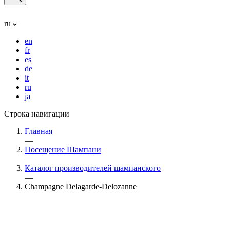
ru
en
fr
es
de
it
ru
ja
Строка навигации
Главная
—
Посещение Шампани
—
Каталог производителей шампанского
—
Champagne Delagarde-Delozanne