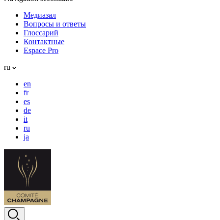
Медиазал
Вопросы и ответы
Глоссарий
Контактные
Espace Pro
ru
en
fr
es
de
it
ru
ja