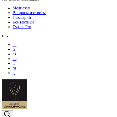
Медиазал
Вопросы и ответы
Глоссарий
Контактные
Espace Pro
ru
en
fr
es
de
it
ru
ja