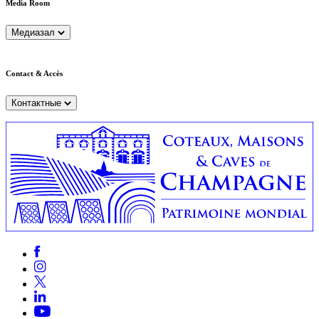
Media Room
Медиазал
Contact & Accès
Контактные