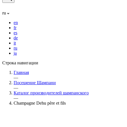
ru
en
fr
es
de
it
ru
ja
Строка навигации
Главная
—
Посещение Шампани
—
Каталог производителей шампанского
—
Champagne Dehu père et fils