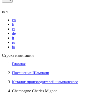
ru
en
fr
es
de
it
ru
ja
Строка навигации
Главная
—
Посещение Шампани
—
Каталог производителей шампанского
—
Champagne Charles Mignon