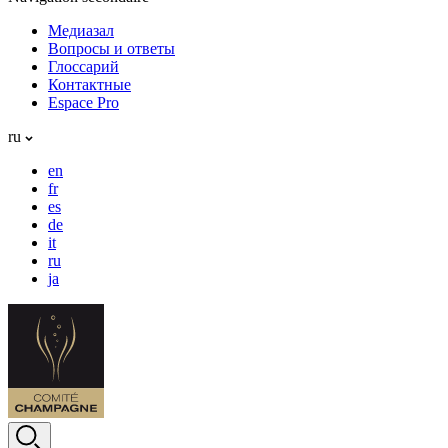
Медиазал
Вопросы и ответы
Глоссарий
Контактные
Espace Pro
ru
en
fr
es
de
it
ru
ja