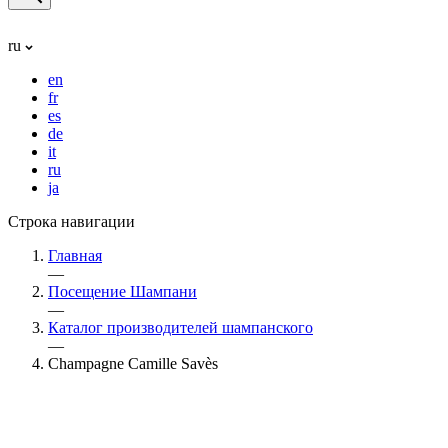
ru
en
fr
es
de
it
ru
ja
Строка навигации
Главная
—
Посещение Шампани
—
Каталог производителей шампанского
—
Champagne Camille Savès