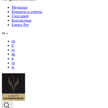
Медиазал
Вопросы и ответы
Глоссарий
Контактные
Espace Pro
ru
en
fr
es
de
it
ru
ja