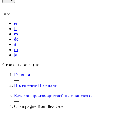
ru
en
fr
es
de
it
ru
ja
Строка навигации
Главная
—
Посещение Шампани
—
Каталог производителей шампанского
—
Champagne Boutillez-Guer