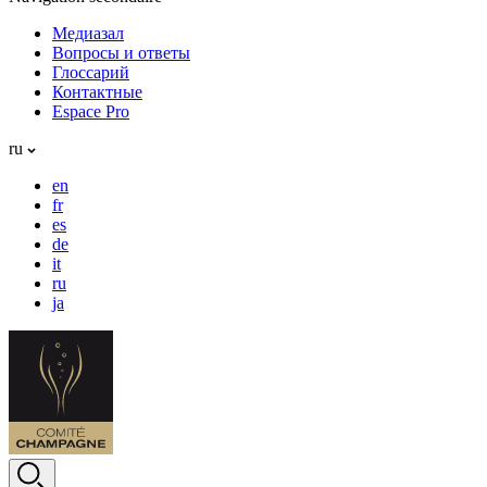
Медиазал
Вопросы и ответы
Глоссарий
Контактные
Espace Pro
ru
en
fr
es
de
it
ru
ja