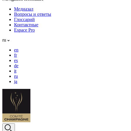
Медиазал
Вопросы и ответы
Глоссарий
Контактные
Espace Pro
ru
en
fr
es
de
it
ru
ja