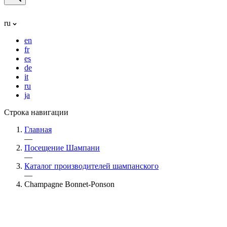
ru
en
fr
es
de
it
ru
ja
Строка навигации
Главная
—
Посещение Шампани
—
Каталог производителей шампанского
—
Champagne Bonnet-Ponson