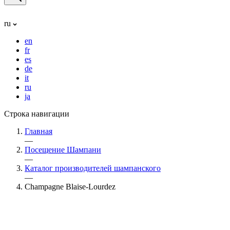
ru
en
fr
es
de
it
ru
ja
Строка навигации
Главная
—
Посещение Шампани
—
Каталог производителей шампанского
—
Champagne Blaise-Lourdez