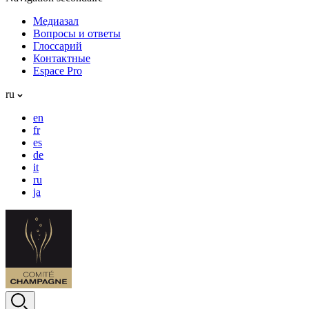
Медиазал
Вопросы и ответы
Глоссарий
Контактные
Espace Pro
ru
en
fr
es
de
it
ru
ja