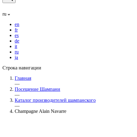
ru
en
fr
es
de
it
ru
ja
Строка навигации
Главная
—
Посещение Шампани
—
Каталог производителей шампанского
—
Champagne Alain Navarre