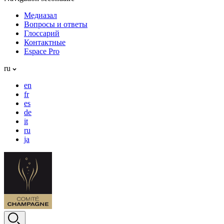
Медиазал
Вопросы и ответы
Глоссарий
Контактные
Espace Pro
ru
en
fr
es
de
it
ru
ja