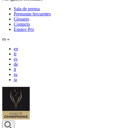
Sala de prensa
Preguntas frecuentes
Glosario
Contacto
Espace Pro
es
en
fr
es
de
it
ru
ja