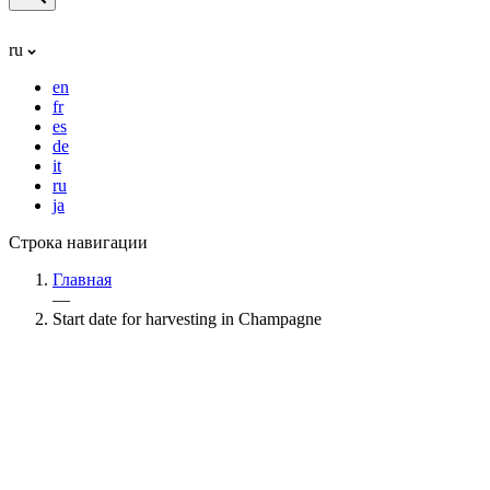
ru
en
fr
es
de
it
ru
ja
Строка навигации
Главная
—
Start date for harvesting in Champagne