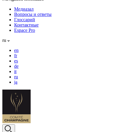
Медиазал
Вопросы и ответы
Глоссарий
Контактные
Espace Pro
ru
en
fr
es
de
it
ru
ja