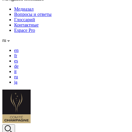
Медиазал
Вопросы и ответы
Глоссарий
Контактные
Espace Pro
ru
en
fr
es
de
it
ru
ja