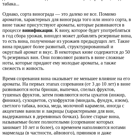
табака...
Однако, сорта винограда — это далеко не все. Помимо
ароматов, характерных для винограда того или иного сорта, в
вине также присутствуют ароматы, которые развиваются в
процессе
винификации
. К вину, которое будет употребляться
в год сбора урожая, винодел может добавлять резервные вина,
то есть вина, полученные из урожаев предыдущих лет. Такие
вина придают более развитый, структурированный и
округлый аромат и вкус. В некоторых кюве содержится до 50
% резервных вин. Они позволяют развить в вине сложные
ноты, которые придают ему молодые ароматы, а также
свежесть и живость.
Время созревания вина оказывает не меньшее влияние на его
ароматы. На первых этапах созревания (от 3 до 10 лет) в вине
развиваются ноты бриоши, выпечки, спелых фруктов,
тушеных фруктов, затем появляются ноты цукатов (инжир,
финики), сухоцветов, сухофруктов (миндаль, фундук, изюм),
светлого табака, воска, меда, молочной карамели, иногда с
акцентами ванили и лакрицы (характерными для вин,
выдержанных в деревянных бочках). Более старые вина,
называемые более полнотелыми (созревание которых
занимает 10 лет и более), со временем наполняются нотами
мармелада (в частности, айвового), пряников и даже