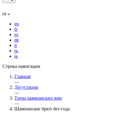
ru
en
fr
es
de
it
ru
ja
Строка навигации
Главная
—
Дегустация
—
Типы шампанских вин
—
Шампанское брют без года