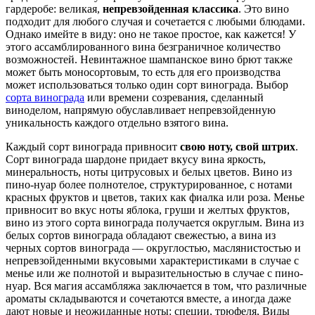
гардеробе: великая,
непревзойденная классика
. Это вино
подходит для любого случая и сочетается с любыми блюдами.
Однако имейте в виду: оно не такое простое, как кажется! У
этого ассамблированного вина безграничное количество
возможностей. Невинтажное шампанское вино брют также
может быть моносортовым, то есть для его производства
может использоваться только один сорт винограда. Выбор
сорта винограда
или времени созревания, сделанный
виноделом, напрямую обуславливает непревзойденную
уникальность каждого отдельно взятого вина.
Каждый сорт винограда привносит
свою ноту, свой штрих
.
Сорт винограда шардоне придает вкусу вина яркость,
минеральность, ноты цитрусовых и белых цветов. Вино из
пино-нуар более полнотелое, структурированное, с нотами
красных фруктов и цветов, таких как фиалка или роза. Менье
привносит во вкус ноты яблока, груши и желтых фруктов,
вино из этого сорта винограда получается округлым. Вина из
белых сортов винограда обладают свежестью, а вина из
черных сортов винограда — округлостью, маслянистостью и
непревзойденными вкусовыми характеристиками в случае с
менье или же полнотой и выразительностью в случае с пино-
нуар. Вся магия ассамбляжа заключается в том, что различные
ароматы складываются и сочетаются вместе, а иногда даже
дают новые и неожиданные ноты: специи, трюфеля, Виды