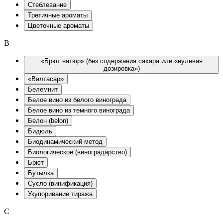
Стеблевание
Третичные ароматы
Цветочные ароматы
B
«Брют натюр» (без содержания сахара или «нулевая
дозировка»)
«Валтасар»
Белемнит
Белое вино из белого винограда
Белое вино из темного винограда
Белон (belon)
Бидюль
Биодинамический метод
Биологическое (виноградарство)
Брют
Бутылка
Сусло (винификация)
Укупоривание тиража
C