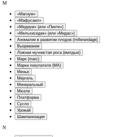
M
«Магнум»
«Мафусаил»
«Медиум» (или «Пинте»)
«Мельхиседек» (или «Мидас»)
Аномалии в развитии плодов (millerandage)
Вызревание
Ложная мучнистая роса (милдью)
Марк (marc)
Марка покупателя (MA)
Менье
Мергель
Минеральный
Мюзле
Платформа
Сусло
Урожай
Шампанизация
N