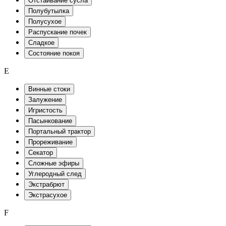
Отстаивание сусла
Полубутылка
Полусухое
Распускание почек
Сладкое
Состояние покоя
E
Винные стоки
Залужение
Игристость
Пасынкование
Портальный трактор
Прореживание
Секатор
Сложные эфиры
Углеродный след
Экстрабрют
Экстрасухое
F