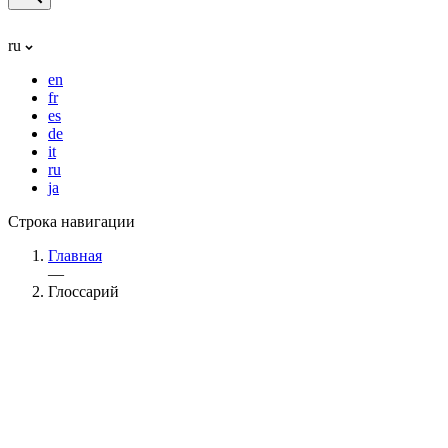
ru
en
fr
es
de
it
ru
ja
Строка навигации
Главная
—
Глоссарий