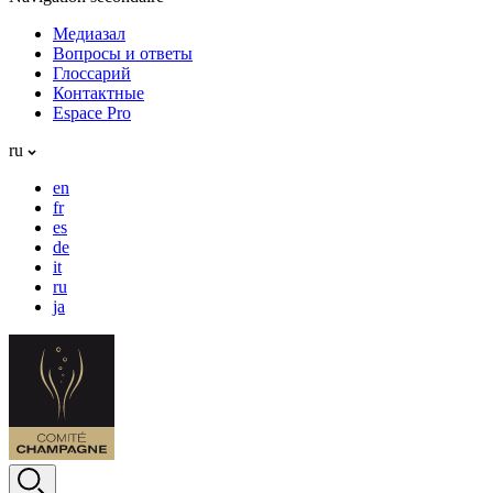
Медиазал
Вопросы и ответы
Глоссарий
Контактные
Espace Pro
ru
en
fr
es
de
it
ru
ja