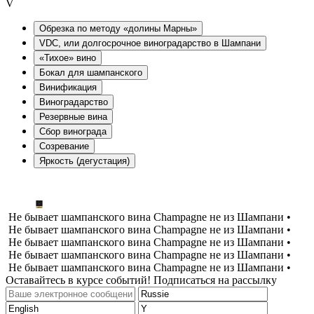
V
Oбрезка по методу «долины Марны»
VDC, или долгосрочное виноградарство в Шампани
«Тихое» вино
Бокал для шампанского
Винификация
Виноградарство
Резервные вина
Сбор винограда
Созревание
Яркость (дегустация)
Не бывает шампанского вина Champagne не из Шампани •
Не бывает шампанского вина Champagne не из Шампани •
Не бывает шампанского вина Champagne не из Шампани •
Не бывает шампанского вина Champagne не из Шампани •
Не бывает шампанского вина Champagne не из Шампани •
Оставайтесь в курсе событий! Подписаться на рассылку