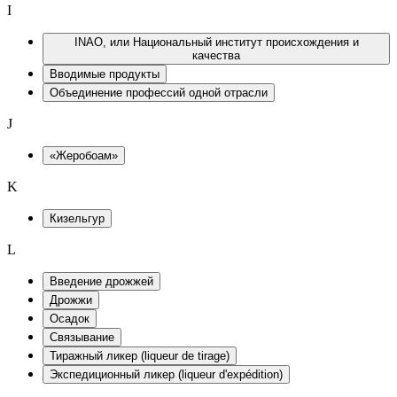
I
INAO, или Национальный институт происхождения и
качества
Вводимые продукты
Объединение профессий одной отрасли
J
«Жеробоам»
K
Кизельгур
L
Введение дрожжей
Дрожжи
Осадок
Связывание
Тиражный ликер (liqueur de tirage)
Экспедиционный ликер (liqueur d'expédition)