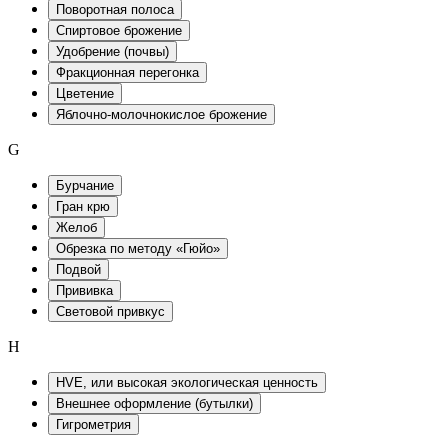
Поворотная полоса
Спиртовое брожение
Удобрение (почвы)
Фракционная перегонка
Цветение
Яблочно-молочнокислое брожение
G
Бурчание
Гран крю
Желоб
Обрезка по методу «Гюйо»
Подвой
Прививка
Световой привкус
H
HVE, или высокая экологическая ценность
Внешнее оформление (бутылки)
Гигрометрия