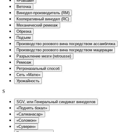
«Ровоам»
Веточка
Винодел-производитель (RM)
Кооперативный винодел (RC)
Механический ремюаж
Обрезка
Подъем
Производство розового вина посредством ассамбляжа
Производство розового вина посредством мацерации
Разрыхление мезги (retrousse)
Ремюаж
Ретроназальный способ
Сеть «Матю»
Урожайность
S
SGV, или Генеральный синдикат виноделов
«Поднять бокал»
«Салманасар»
«Соломон»
«Суверен»