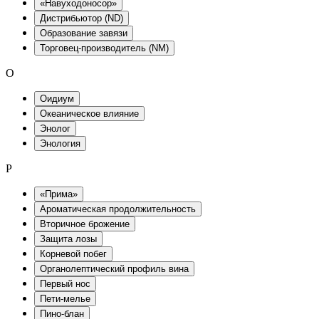
«Навуходоносор»
Дистрибьютор (ND)
Образование завязи
Торговец-производитель (NM)
O
Оидиум
Океаническое влияние
Энолог
Энология
P
«Прима»
Ароматическая продолжительность
Вторичное брожение
Защита лозы
Корневой побег
Органолептический профиль вина
Первый нос
Пети-мелье
Пино-блан