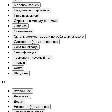
Меловой карьер
Нарушение спаривания
Нить пузырьков
Обрезка по методу «Шабли»
Оклейка
Осветление
Склоны холмов, дома и погреба шампанского
Сложность (дегустационная)
Сорт винограда
Спецификация
Терморегулируемый чан
Фольга
Холм
Шардоне
D
Второй нос
Дегоржаж
Дозаж
Нежность (дегустация)