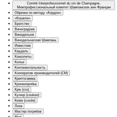
Comité Interprofessionnel du vin de Champagne,
Межпрофессиональный комитет Шампанских вин Франции
Oбрезка по методу «Кордон»
«Кошеле»
Братство
Виноградник
Винодельня
Винодельческая Шампань
Известняк
Каудаль
Кокколиты
Колье
Континентальность
Кооператив производителей (CM)
Криптогамма
Кроненпробка
Крю (cru)
Кулюр (coulure)
Кюве (cuvée)
Лоза
Мастер погребов
Мел