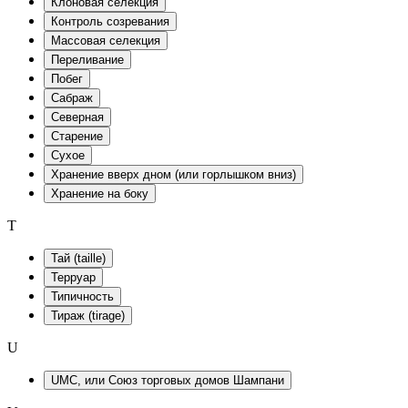
Клоновая селекция
Контроль созревания
Массовая селекция
Переливание
Побег
Сабраж
Северная
Старение
Сухое
Хранение вверх дном (или горлышком вниз)
Хранение на боку
T
Тай (taille)
Терруар
Типичность
Тираж (tirage)
U
UMC, или Союз торговых домов Шампани