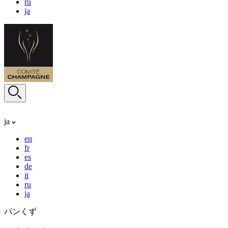
ru
ja
ja
en
fr
es
de
it
ru
ja
パンくず