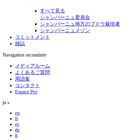
すべて見る
シャンパーニュ委員会
シャンパーニュ地方のブドウ栽培者
シャンパーニュメゾン
コミットメント
雑誌
Navigation secondaire
メディアルーム
よくあるご質問
用語集
コンタクト
Espace Pro
ja
en
fr
es
de
it