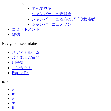
すべて見る
シャンパーニュ委員会
シャンパーニュ地方のブドウ栽培者
シャンパーニュメゾン
コミットメント
雑誌
Navigation secondaire
メディアルーム
よくあるご質問
用語集
コンタクト
Espace Pro
ja
en
fr
es
de
it