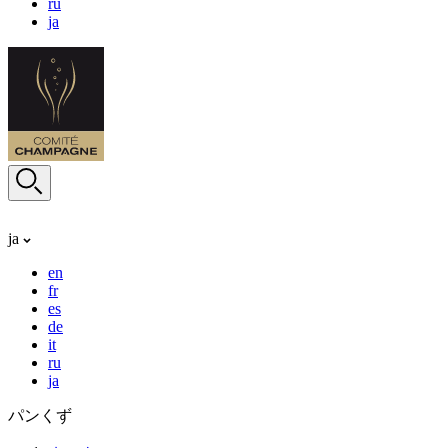
ru
ja
ja
en
fr
es
de
it
ru
ja
パンくず