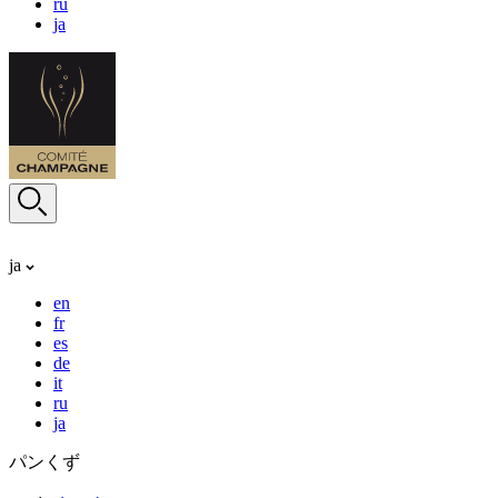
ru
ja
ja
en
fr
es
de
it
ru
ja
パンくず