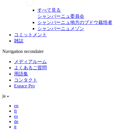
すべて見る
シャンパーニュ委員会
シャンパーニュ地方のブドウ栽培者
シャンパーニュメゾン
コミットメント
雑誌
Navigation secondaire
メディアルーム
よくあるご質問
用語集
コンタクト
Espace Pro
ja
en
fr
es
de
it