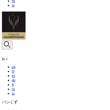
ru
ja
ja
en
fr
es
de
it
ru
ja
パンくず