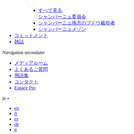
すべて見る
シャンパーニュ委員会
シャンパーニュ地方のブドウ栽培者
シャンパーニュメゾン
コミットメント
雑誌
Navigation secondaire
メディアルーム
よくあるご質問
用語集
コンタクト
Espace Pro
ja
en
fr
es
de
it