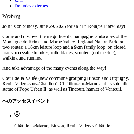
Données externes
Wysiwyg
Join us on Sunday, June 29, 2025 for an "En Rou(t)e Libre" day!
Come and discover the magnificent Champagne landscapes of the
Montagne de Reims and Marne Valley Regional Nature Park, on
two routes: a 16km leisure loop and a 9km family loop, on closed
roads accessible to bikes, rollerblades, scooters (not electric),
walking and running.
And take advantage of the many events along the way!
Cœur-de-la-Vallée (new commune grouping Binson and Orquigny,
Reuil, Villers-sous-Châtillon), Châtillon-sur-Marne and its splendid
statue of Pope Urban II, as well as Tincourt, hamlet of Venteuil.
へのアクセスイベント
Châtillon s/Marne, Binson, Reuil, Villers s/Châtillon