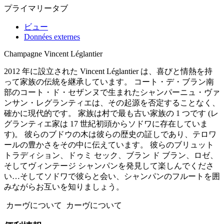
プライマリータブ
ビュー
Données externes
Champagne Vincent Léglantier
2012 年に設立された Vincent Léglantier は、喜びと情熱を持
って家族の伝統を継承しています。 コート・デ・ブラン南
部のコート・ド・セザンヌで生まれたシャンパーニュ・ヴァ
ンサン・レグランティエは、その起源を否定することなく、
確かに現代的です。 家族は村で最も古い家族の 1 つです (レ
グランティエ家は 17 世紀初頭からソドワに存在していま
す)。 彼らのブドウの木は彼らの歴史の証しであり、テロワ
ールの豊かさをその中に伝えています。 彼らのブリュット
トラディション、ドゥミ セック、ブラン ド ブラン、ロゼ、
そしてヴィンテージ シャンパンを発見して楽しんでくださ
い…そしてソドワで彼らと会い、シャンパンのフルートを囲
みながらお互いを知りましょう。
カーヴについて
カーヴについて