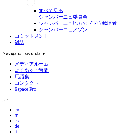
すべて見る
シャンパーニュ委員会
シャンパーニュ地方のブドウ栽培者
シャンパーニュメゾン
コミットメント
雑誌
Navigation secondaire
メディアルーム
よくあるご質問
用語集
コンタクト
Espace Pro
ja
en
fr
es
de
it