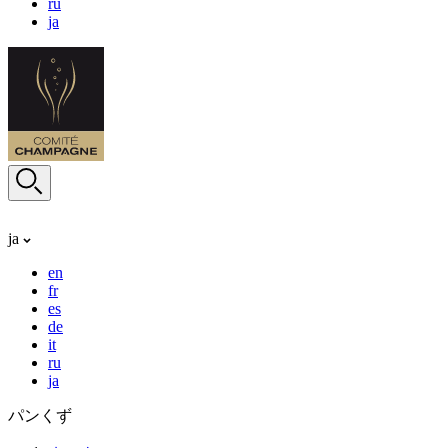
ru
ja
ja
en
fr
es
de
it
ru
ja
パンくず