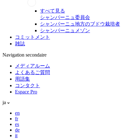
すべて見る
シャンパーニュ委員会
シャンパーニュ地方のブドウ栽培者
シャンパーニュメゾン
コミットメント
雑誌
Navigation secondaire
メディアルーム
よくあるご質問
用語集
コンタクト
Espace Pro
ja
en
fr
es
de
it