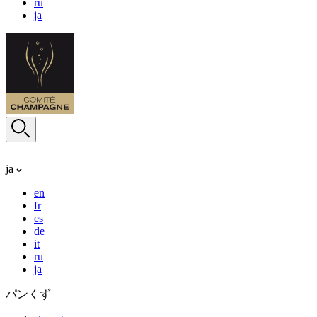
ru
ja
ja
en
fr
es
de
it
ru
ja
パンくず