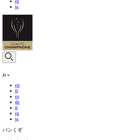
ru
ja
ja
en
fr
es
de
it
ru
ja
パンくず