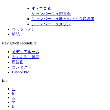
すべて見る
シャンパーニュ委員会
シャンパーニュ地方のブドウ栽培者
シャンパーニュメゾン
コミットメント
雑誌
Navigation secondaire
メディアルーム
よくあるご質問
用語集
コンタクト
Espace Pro
ja
en
fr
es
de
it