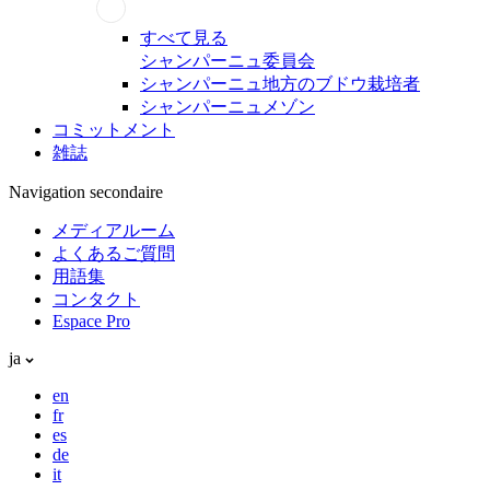
すべて見る
シャンパーニュ委員会
シャンパーニュ地方のブドウ栽培者
シャンパーニュメゾン
コミットメント
雑誌
Navigation secondaire
メディアルーム
よくあるご質問
用語集
コンタクト
Espace Pro
ja
en
fr
es
de
it