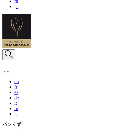
ru
ja
ja
en
fr
es
de
it
ru
ja
パンくず