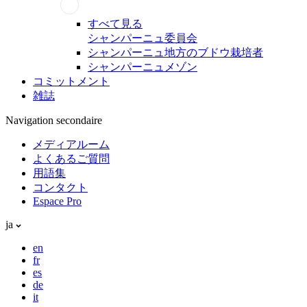
すべて見る
シャンパーニュ委員会
シャンパーニュ地方のブドウ栽培者
シャンパーニュメゾン
コミットメント
雑誌
Navigation secondaire
メディアルーム
よくあるご質問
用語集
コンタクト
Espace Pro
ja
en
fr
es
de
it