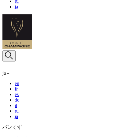
ru
ja
ja
en
fr
es
de
it
ru
ja
パンくず