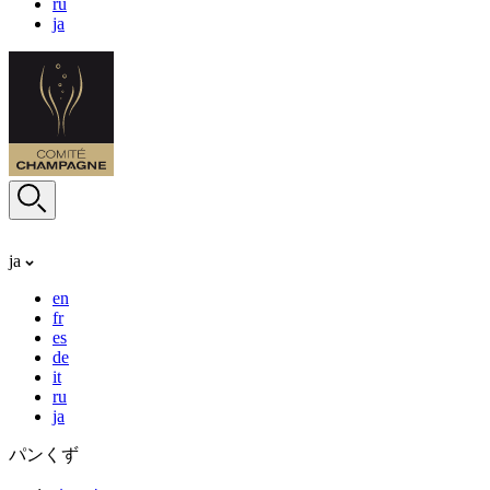
ru
ja
ja
en
fr
es
de
it
ru
ja
パンくず