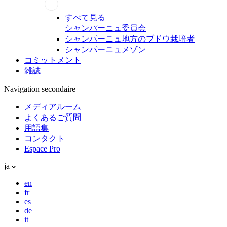
すべて見る
シャンパーニュ委員会
シャンパーニュ地方のブドウ栽培者
シャンパーニュメゾン
コミットメント
雑誌
Navigation secondaire
メディアルーム
よくあるご質問
用語集
コンタクト
Espace Pro
ja
en
fr
es
de
it