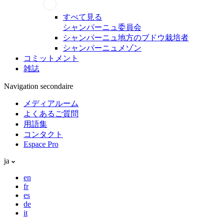
すべて見る
シャンパーニュ委員会
シャンパーニュ地方のブドウ栽培者
シャンパーニュメゾン
コミットメント
雑誌
Navigation secondaire
メディアルーム
よくあるご質問
用語集
コンタクト
Espace Pro
ja
en
fr
es
de
it