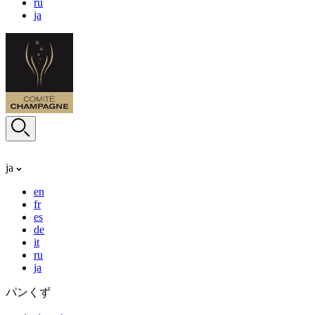
ru
ja
ja
en
fr
es
de
it
ru
ja
パンくず