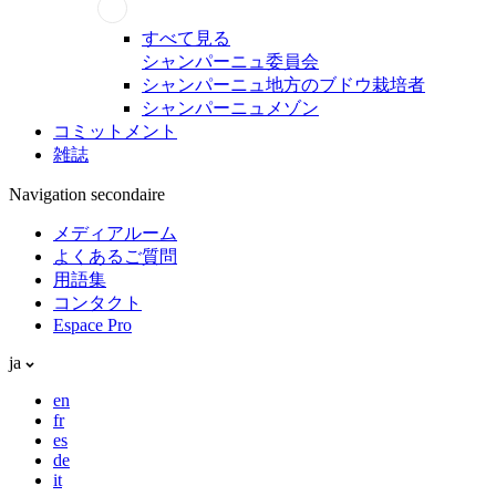
すべて見る
シャンパーニュ委員会
シャンパーニュ地方のブドウ栽培者
シャンパーニュメゾン
コミットメント
雑誌
Navigation secondaire
メディアルーム
よくあるご質問
用語集
コンタクト
Espace Pro
ja
en
fr
es
de
it