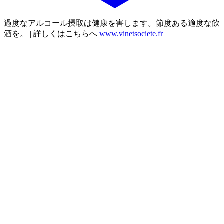
過度なアルコール摂取は健康を害します。節度ある適度な飲
酒を。 | 詳しくはこちらへ
www.vinetsociete.fr