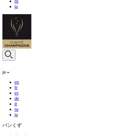
ru
ja
ja
en
fr
es
de
it
ru
ja
パンくず